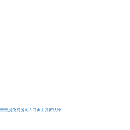
羞羞漫免费漫画入口页面弹窗秋蝉