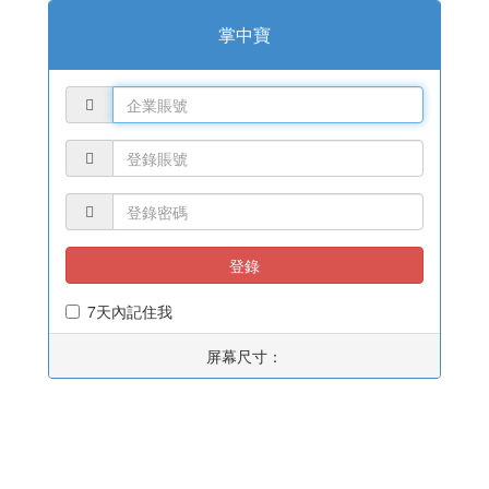
掌中寶
登錄
7天內記住我
屏幕尺寸：