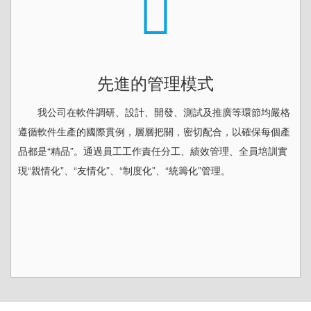
先進的管理模式
我公司在軟件調研、設計、開發、測試及推廣等環節均嚴格
遵循軟件生產的國際貫例，層層把關，密切配合，以確保每個產
品都是“精品”。通過員工工作責任分工、績效管理、全員培訓實
現“親情化”、“友情化”、“制度化”、“統籌化”管理。