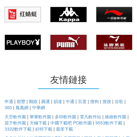
友情鏈接
申通
|
順豐
|
郵政
|
圓通
|
韻達
|
中通
|
百度
|
搜狗
|
搜搜
|
谷歌
|
360
|
鳳凰網
|
中華網
天空軟件園
|
華軍軟件園
|
多特軟件園
|
霏凡軟件站
|
維維軟件園
|
當下軟件園
|
天極下載
|
中國下載吧
PC軟件園
|
9553軟件下載
|
3322軟件下載
|
好特下載
|
最笨下載