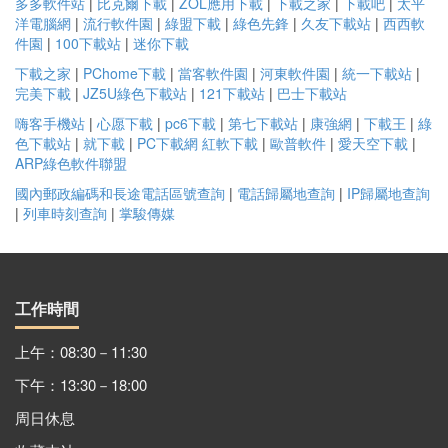
多多軟件站
|
比克爾下載
|
ZOL應用下載
|
下載之家
|
下載吧
|
太平
洋電腦網
|
流行軟件園
|
綠盟下載
|
綠色先鋒
|
久友下載站
|
西西軟
件園
|
100下載站
|
迷你下載
下載之家
|
PChome下載
|
當客軟件園
|
河東軟件園
|
統一下載站
|
完美下載
|
JZ5U綠色下載站
|
121下載站
|
巴士下載站
嗨客手機站
|
心愿下載
|
pc6下載
|
第七下載站
|
康強網
|
下載王
|
綠
色下載站
|
就下載
|
PC下載網
紅軟下載
|
歐普軟件
|
愛天空下載
|
ARP綠色軟件聯盟
國內郵政編碼和長途電話區號查詢
|
電話歸屬地查詢
|
IP歸屬地查詢
|
列車時刻查詢
|
掌駿傳媒
工作時間
上午：08:30－11:30
下午：13:30－18:00
周日休息