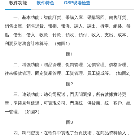
軟件功能
軟件特色
GSP現場檢查
一、基本功能：智能訂貨、采購入庫、采購退回、銷售訂貨、
銷售出庫、銷售退貨、報損、報溢、調入、調出、拆零、組裝、盤
點、借出、借入、收款、付款、預收、預付、收入、支出、成本、
利潤及財務會計核算等。（如圖1）
圖1
二、增強功能：贈品管理、促銷管理、定價管理、價格管理、
往來帳款管理、固定資產管理、工資管理、員工提成等。（如圖2）
圖2
三、連鎖功能：總公司配送，門店間調撥，所有數據實時更
新，準確且無延遲，可實現公司、門店統一供貨商、統一客戶、統
一管理。（如圖3）
圖3
四、獨門密技：在軟件中實現了分頁技術，在商品資料輸入，