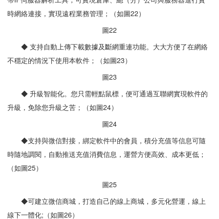
時網絡連接，實現遠程業務管理；（如圖22）
圖22
◆ 支持自動上傳下載數據及斷網重連功能。大大方便了在網絡
不穩定的情況下使用本軟件；（如圖23）
圖23
◆ 升級智能化。您只需輕點鼠標，便可通過互聯網實現軟件的
升級，免除您升級之苦；（如圖24）
圖24
◆支持與微信對接，綁定軟件中的會員，積分充值等信息可隨
時隨地調閱，自動推送充值消費信息，運營方便高效、成本更低；
（如圖25）
圖25
◆可建立微信商城，打造自己的線上商城，多元化營運，線上
線下一體化;（如圖26）