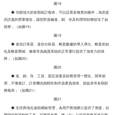
圖18
◆ 功能強大的各類統計報表，可以設置多種查詢條件，為您提
供詳盡的營業報告，讓您對器械進、銷、存及利潤等財務狀況了如
指掌；（如圖19）
圖19
◆ 迷你計算器、迷你分析器、帳套數據的導入導出、帳套初始
化及帳套壓縮、修復等為維護系統的正常運行提供了強有力的保
障；（如圖20）
圖20
◆ 進、銷、存、工資、固定資產及財務管理一體化，簡單易
用，不懂會計、計算機也能輕松制作資產負債表、損益表等各類財
務報表；（如圖21）
圖21
◆ 支持異地化遠程網絡管理，為用戶異地辦公提供了便捷，自
帶IP伺服器解析工具，可實現倉庫、總（分）公司與服務器進行實