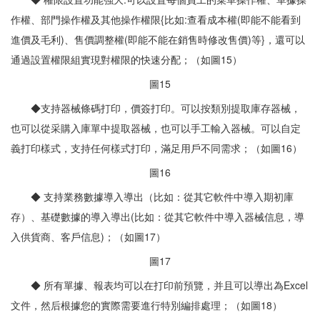
作權、部門操作權及其他操作權限{比如:查看成本權(即能不能看到
進價及毛利)、售價調整權(即能不能在銷售時修改售價)等}，還可以
通過設置權限組實現對權限的快速分配；（如圖15）
圖15
◆支持器械條碼打印，價簽打印。可以按類別提取庫存器械，
也可以從采購入庫單中提取器械，也可以手工輸入器械。可以自定
義打印樣式，支持任何樣式打印，滿足用戶不同需求；（如圖16）
圖16
◆ 支持業務數據導入導出（比如：從其它軟件中導入期初庫
存）、基礎數據的導入導出(比如：從其它軟件中導入器械信息，導
入供貨商、客戶信息)；（如圖17）
圖17
◆ 所有單據、報表均可以在打印前預覽，并且可以導出為Excel
文件，然后根據您的實際需要進行特別編排處理；（如圖18）