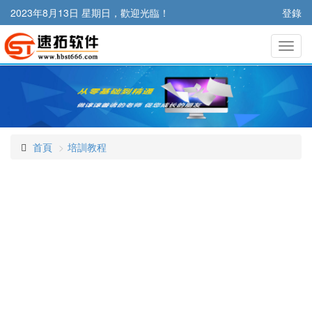
2023年8月13日 星期日，歡迎光臨！
登錄
切
換
導
航
首頁
培訓教程